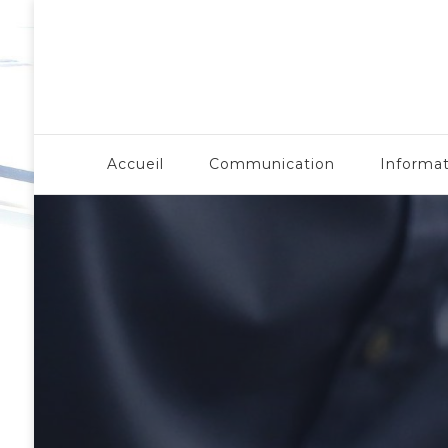
LergoNome.org
Accueil
Communication
Informa