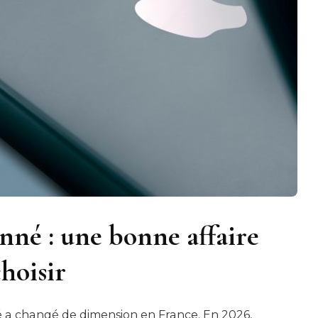
nné : une bonne affaire
hoisir
a changé de dimension en France. En 2026,