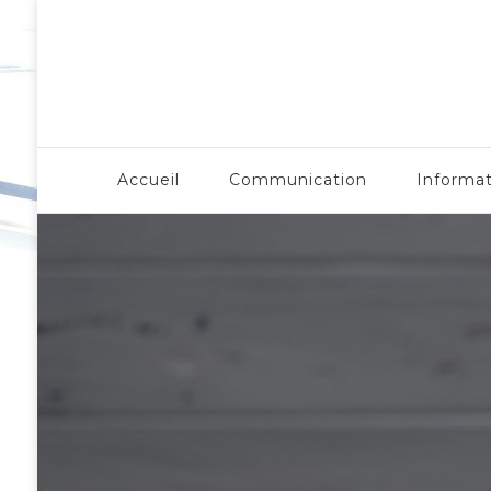
LergoNome.org
Accueil
Communication
Informa