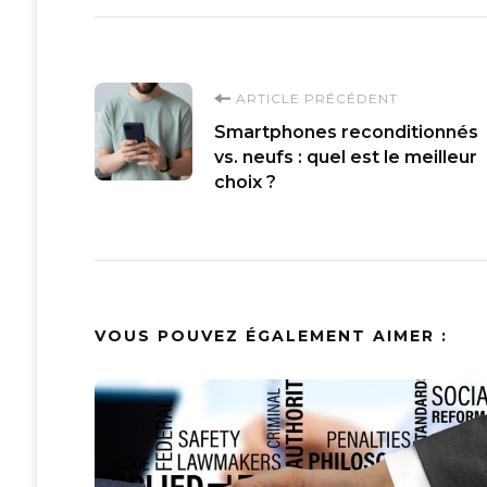
Navigation
ARTICLE PRÉCÉDENT
Smartphones reconditionnés
d'article
vs. neufs : quel est le meilleur
choix ?
VOUS POUVEZ ÉGALEMENT AIMER :