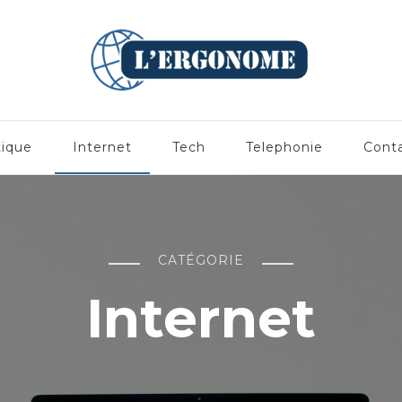
tique
Internet
Tech
Telephonie
Cont
CATÉGORIE
Internet