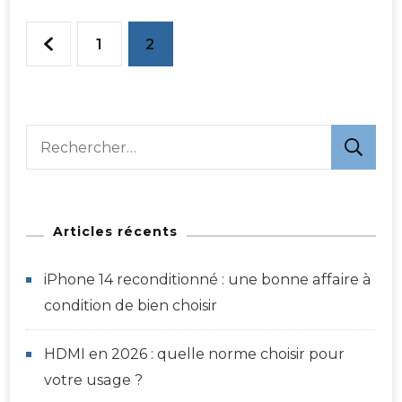
Pagination
Page
Page
1
2
des
publications
Rechercher :
Articles récents
iPhone 14 reconditionné : une bonne affaire à
condition de bien choisir
HDMI en 2026 : quelle norme choisir pour
votre usage ?