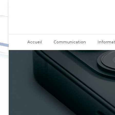
LergoNome.org
Accueil
Communication
Informa