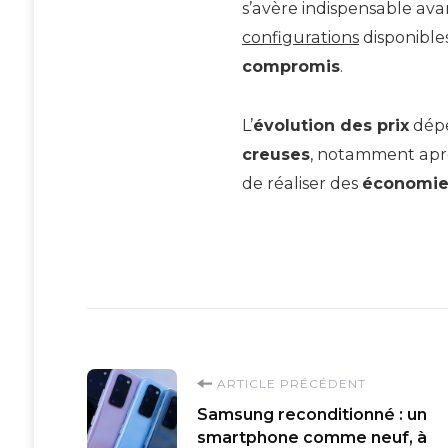
s’avère indispensable avan
configurations
disponible
compromis
.
L’
évolution des prix
dépe
creuses
, notamment apr
de réaliser des
économies
Navigation
ARTICLE PRÉCÉDENT
Samsung reconditionné : un
d'article
smartphone comme neuf, à