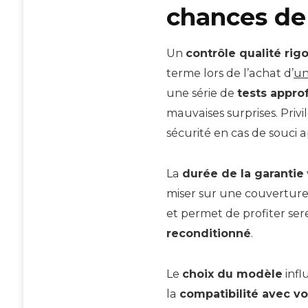
chances de 
Un
contrôle qualité rig
terme lors de l’achat d’
un
une série de
tests appro
mauvaises surprises. Priv
sécurité en cas de souci ap
La
durée de la garantie
miser sur une couvertur
et permet de profiter s
reconditionné
.
Le
choix du modèle
infl
la
compatibilité avec v