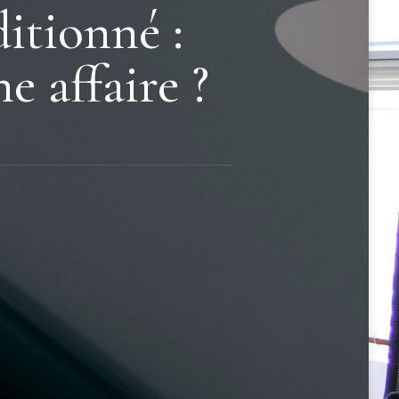
itionné :
 affaire ?