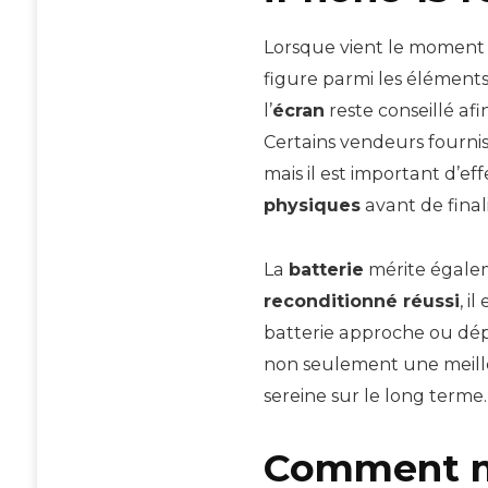
Lorsque vient le moment d
figure parmi les éléments
l’
écran
reste conseillé af
Certains vendeurs fourni
mais il est important d’e
physiques
avant de finali
La
batterie
mérite égalem
reconditionné réussi
, i
batterie approche ou dé
non seulement une meil
sereine sur le long terme
Comment me